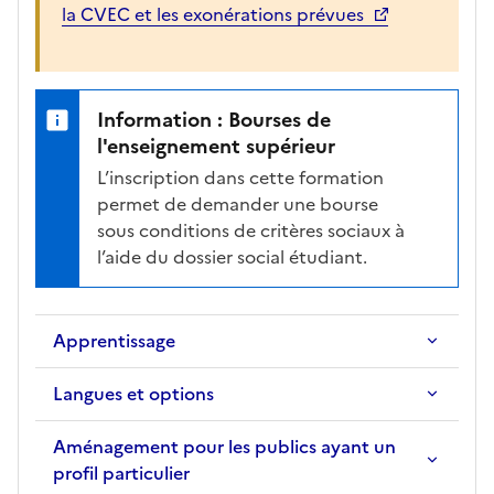
la CVEC et les exonérations prévues
t
i
o
n
Information : Bourses de
s
l'enseignement supérieur
é
L’inscription dans cette formation
l
permet de demander une bourse
e
sous conditions de critères sociaux à
c
l’aide du dossier social étudiant.
t
i
o
Apprentissage
n
n
Langues et options
é
e
Aménagement pour les publics ayant un
.
profil particulier