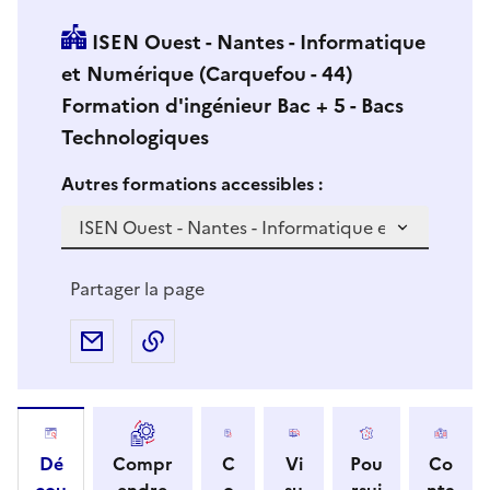
ISEN Ouest - Nantes - Informatique
et Numérique (Carquefou - 44)
Formation d'ingénieur Bac + 5 - Bacs
Technologiques
Si vous sélectionnez une formation dans la zone déro
S
Autres formations accessibles :
i
v
o
u
Partager la page
s
s
Partager par e-mail
Copier l'adresse URL de la page dans 
é
l
e
c
Dé
Compr
C
Vi
Pou
Co
t
cou
endre
o
su
rsui
nta