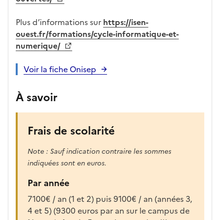
a
r
Plus d’informations sur
https://isen-
e
ouest.fr/formations/cycle-informatique-et-
c
numerique/
h
a
Voir la fiche Onisep
r
g
À savoir
é
e
p
Frais de scolarité
o
u
Note : Sauf indication contraire les sommes
r
indiquées sont en euros.
a
f
Par année
f
7100€ / an (1 et 2) puis 9100€ / an (années 3,
i
4 et 5) (9300 euros par an sur le campus de
c