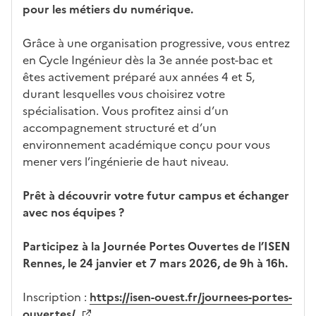
pour les métiers du numérique.
c
i
Grâce à une organisation progressive, vous entrez
-
en Cycle Ingénieur dès la 3e année post-bac et
a
êtes activement préparé aux années 4 et 5,
p
durant lesquelles vous choisirez votre
r
spécialisation. Vous profitez ainsi d’un
è
accompagnement structuré et d’un
s
environnement académique conçu pour vous
,
mener vers l’ingénierie de haut niveau.
l
a
Prêt à découvrir votre futur campus et échanger
p
avec nos équipes ?
a
g
Participez à la Journée Portes Ouvertes de l’ISEN
e
Rennes, le 24 janvier et 7 mars 2026, de 9h à 16h.
s
e
Inscription :
https://isen-ouest.fr/journees-portes-
r
ouvertes/