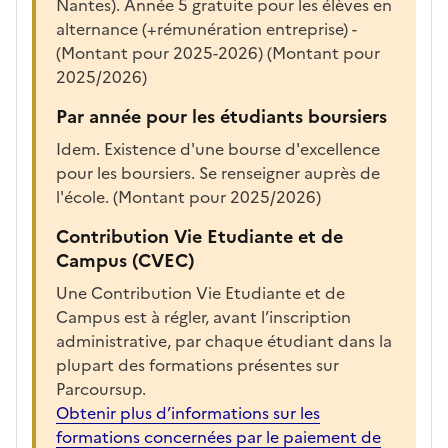
Nantes). Année 5 gratuite pour les élèves en
h
alternance (+rémunération entreprise) -
e
(Montant pour 2025-2026) (Montant pour
r
2025/2026)
l
a
Par année pour les étudiants boursiers
f
Idem. Existence d'une bourse d'excellence
i
pour les boursiers. Se renseigner auprès de
c
l'école. (Montant pour 2025/2026)
h
e
Contribution Vie Etudiante et de
d
Campus (CVEC)
e
Une Contribution Vie Etudiante et de
l
Campus est à régler, avant l’inscription
a
administrative, par chaque étudiant dans la
f
plupart des formations présentes sur
o
Parcoursup.
r
Obtenir plus d’informations sur les
m
formations concernées par le paiement de
a