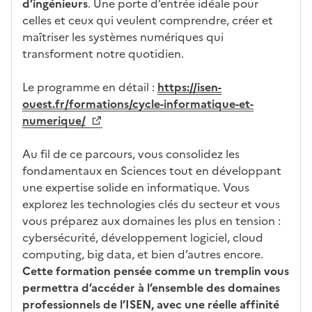
d’ingénieurs
. Une porte d’entrée idéale pour
d
a
celles et ceux qui veulent comprendre, créer et
at
n
maîtriser les systèmes numériques qui
ur
s
transforment notre quotidien.
e
l
a
Le programme en détail :
https://isen-
z
ouest.fr/formations/cycle-informatique-et-
o
numerique/
n
e
Au fil de ce parcours, vous consolidez les
d
fondamentaux en Sciences tout en développant
é
une expertise solide en informatique. Vous
r
explorez les technologies clés du secteur et vous
o
vous préparez aux domaines les plus en tension :
u
cybersécurité, développement logiciel, cloud
l
computing, big data, et bien d’autres encore.
a
Cette formation pensée comme un tremplin vous
n
permettra d’accéder à l’ensemble des domaines
t
professionnels de l’ISEN, avec une réelle affinité
e