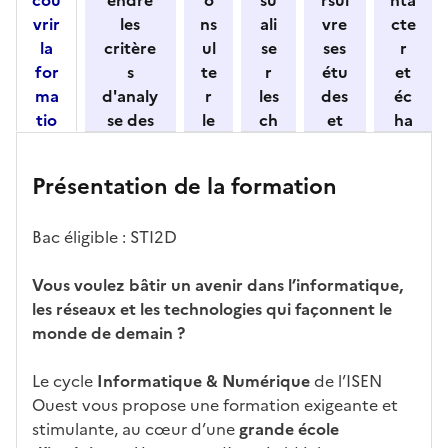
i
vrir
les
ns
ali
vre
cte
o
la
critère
ul
se
ses
r
n
for
s
te
r
étu
et
n
ma
d'analy
r
les
des
éc
e
tio
se des
le
ch
et
ha
z
n
candid
s
iff
con
ng
u
et
atures
m
re
nait
er
n
Présentation de la formation
ses
par
o
s
re
av
e
car
l'établi
d
d'
les
ec
f
Bac éligible : STI2D
act
ssemen
ali
ac
dé
l'ét
o
éris
t
té
cè
bo
abl
r
Vous voulez bâtir un avenir dans l’informatique,
tiq
s
s à
uch
iss
m
les réseaux et les technologies qui façonnent le
ues
d
la
és
em
a
monde de demain ?
e
fo
ent
t
c
rm
i
Le cycle
Informatique & Numérique
de l’ISEN
a
ati
o
Ouest vous propose une formation exigeante et
n
on
n
stimulante, au cœur d’une
grande école
di
d