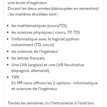
ues
d
la
és
em
une école d'ingénieur.
e
fo
ent
Durant les deux années (découpées en semestres)
c
rm
, les matières étudiées sont :
a
ati
n
on
les mathématiques (cours/TD),
di
les sciences physiques ( cours, TP, TD)
d
l'informatique avec le logiciel python
at
notamment (TD, cours)
ur
les sciences de l'ingénieur
e
les lettres français,
Une LVA (anglais) et une LVB facultative
(espagnol, allemand),
TIPE
En MP nous offrons les 2 options : informatique
et sciences de l'ingénieur.
Toutes les semaines, tu t'entraineras à l'oral lors