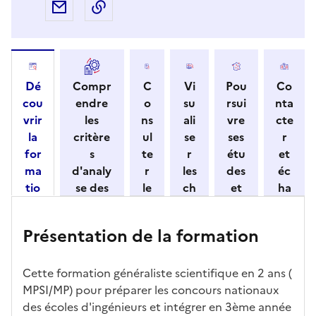
Partager par e-mail
Copier l'adresse URL de la page dans 
Dé
Compr
C
Vi
Pou
Co
cou
endre
o
su
rsui
nta
vrir
les
ns
ali
vre
cte
la
critère
ul
se
ses
r
for
s
te
r
étu
et
ma
d'analy
r
les
des
éc
tio
se des
le
ch
et
ha
n
candid
s
iff
con
ng
et
atures
m
re
nait
er
Présentation de la formation
ses
par
o
s
re
av
car
l'établi
d
d'
les
ec
act
ssemen
ali
ac
dé
l'ét
Cette formation généraliste scientifique en 2 ans (
éris
t
té
cè
bo
abl
MPSI/MP) pour préparer les concours nationaux
tiq
s
s à
uch
iss
des écoles d'ingénieurs et intégrer en 3ème année