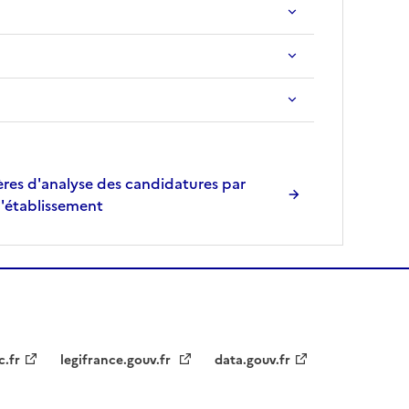
res d'analyse des candidatures par
l'établissement
c.fr
legifrance.gouv.fr
data.gouv.fr