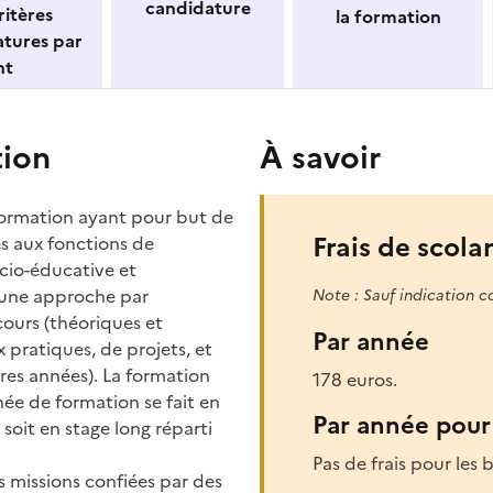
candidature
itères
la formation
atures par
nt
tion
À savoir
ormation ayant pour but de
Frais de scolar
es aux fonctions de
ocio-éducative et
r une approche par
Note : Sauf indication c
ours (théoriques et
Par année
x pratiques, de projets, et
res années). La formation
178 euros.
ée de formation se fait en
Par année pour 
 soit en stage long réparti
Pas de frais pour les b
s missions confiées par des