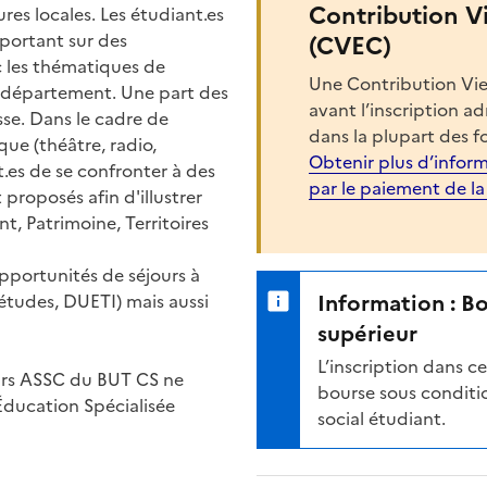
Contribution V
res locales. Les étudiant.es
portant sur des
(CVEC)
c les thématiques de
Une Contribution Vie
u département. Une part des
avant l’inscription a
esse. Dans le cadre de
dans la plupart des f
que (théâtre, radio,
Obtenir plus d’inform
.es de se confronter à des
par le paiement de l
 proposés afin d'illustrer
t, Patrimoine, Territoires
opportunités de séjours à
Information : B
 études, DUETI) mais aussi
supérieur
L’inscription dans 
urs ASSC du BUT CS ne
bourse sous conditio
Éducation Spécialisée
social étudiant.