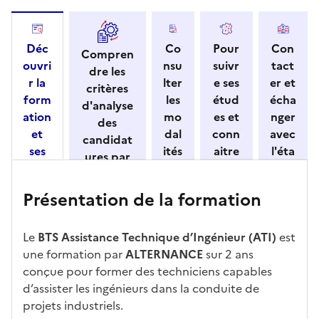
Déc
Co
Pour
Con
Compren
ouvri
nsu
suivr
tact
dre les
r la
lter
e ses
er et
critères
form
les
étud
écha
d'analyse
ation
mo
es et
nger
des
et
dal
conn
avec
candidat
ses
ités
aitre
l'éta
ures par
cara
de
les
bliss
l'établisse
ctéri
ca
débo
eme
ment
Présentation de la formation
stiqu
ndi
uché
nt
es
dat
s
ure
Le
BTS Assistance Technique d’Ingénieur (ATI)
est
une formation par
ALTERNANCE
sur 2 ans
conçue pour former des techniciens capables
d’assister les ingénieurs dans la conduite de
projets industriels.