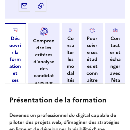
Partager par e-mail
Copier l'adresse URL de la page dans 
Déc
Co
Pour
Con
Compren
ouvri
nsu
suivr
tact
dre les
r la
lter
e ses
er et
critères
form
les
étud
écha
d'analyse
ation
mo
es et
nger
des
et
dal
conn
avec
candidat
ses
ités
aitre
l'éta
ures par
cara
de
les
bliss
l'établisse
ctéri
ca
débo
eme
ment
Présentation de la formation
stiqu
ndi
uché
nt
es
dat
s
ure
Devenez un professionnel du digital capable de
piloter des projets web, d’imaginer des stratégies
en ligne et de développer la visibilité d’une