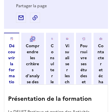
Partager la page
Partager par e-mail
Copier l'adresse URL de la page dans 
Dé
Compr
C
Vi
Pou
Co
cou
endre
o
su
rsui
nta
vrir
les
ns
ali
vre
cte
la
critère
ul
se
ses
r
for
s
te
r
étu
et
ma
d'analy
r
les
des
éc
tio
se des
le
ch
et
ha
n
candid
s
iff
con
ng
et
atures
m
re
nait
er
Présentation de la formation
ses
par
o
s
re
av
car
l'établi
d
d'
les
ec
act
ssemen
ali
ac
dé
l'ét
Le DEUST Pratique et gestion des Activités