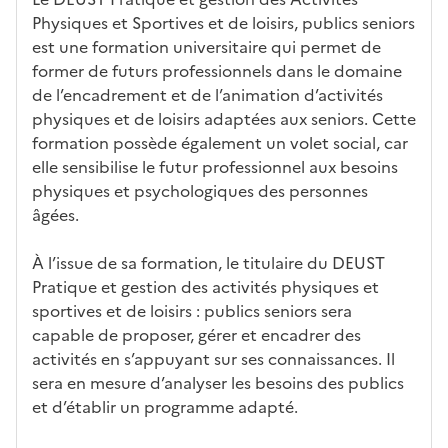
éris
t
té
cè
bo
abl
Physiques et Sportives et de loisirs, publics seniors
tiq
s
s à
uch
iss
est une formation universitaire qui permet de
ues
d
la
és
em
former de futurs professionnels dans le domaine
e
fo
ent
de l’encadrement et de l’animation d’activités
c
rm
physiques et de loisirs adaptées aux seniors. Cette
a
ati
formation possède également un volet social, car
n
on
elle sensibilise le futur professionnel aux besoins
di
physiques et psychologiques des personnes
d
âgées.
at
ur
À l’issue de sa formation, le titulaire du DEUST
e
Pratique et gestion des activités physiques et
sportives et de loisirs : publics seniors sera
capable de proposer, gérer et encadrer des
activités en s’appuyant sur ses connaissances. Il
sera en mesure d’analyser les besoins des publics
et d’établir un programme adapté.