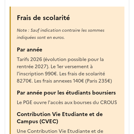
p
r
è
Frais de scolarité
s
,
Note : Sauf indication contraire les sommes
l
indiquées sont en euros.
a
Par année
p
a
Tarifs 2026 (évolution possible pour la
g
rentrée 2027). Le 1er versement à
e
l'inscription 990€. Les frais de scolarité
s
8270€. Les frais annexes 140€ (Paris 235€)
e
Par année pour les étudiants boursiers
r
a
Le PGE ouvre l'accès aux bourses du CROUS
r
Contribution Vie Etudiante et de
e
Campus (CVEC)
c
h
Une Contribution Vie Etudiante et de