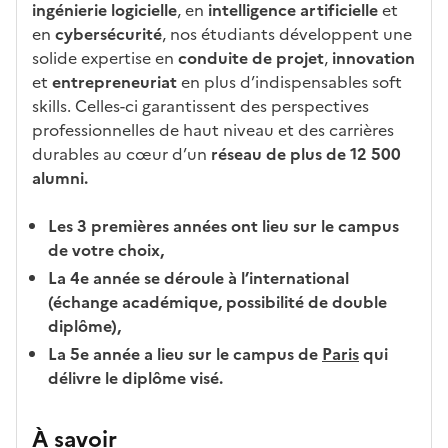
ingénierie logicielle
, en
intelligence artificielle
et
z
en
cybersécurité
, nos étudiants développent une
o
solide expertise en
conduite de projet
,
innovation
n
et
entrepreneuriat
en plus d’indispensables soft
e
skills. Celles-ci garantissent des perspectives
d
professionnelles de haut niveau et des carrières
é
durables au cœur d’un
réseau de plus de 12 500
r
alumni.
o
u
Les 3 premières années ont lieu sur le campus
l
de votre choix,
a
La 4e année se déroule à l’international
n
(échange académique, possibilité de double
t
diplôme),
e
La 5e année a lieu sur le campus de
Paris
qui
c
délivre le diplôme visé.
i
-
a
À savoir