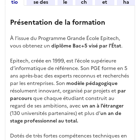
tio
se des
le
ch
et
ha
z
n
candid
s
iff
con
ng
u
et
atures
m
re
nait
er
n
Présentation de la formation
ses
par
o
s
re
av
e
car
l'établi
d
d'
les
ec
f
À l’issue du Programme Grande École Epitech,
act
ssemen
ali
ac
dé
l'ét
o
vous obtenez un
diplôme
Bac+5 visé par l’État
.
éris
t
té
cè
bo
abl
r
tiq
s
s à
uch
iss
m
Epitech, créée en 1999, est l’école supérieure
ues
d
la
és
em
a
d’informatique de référence. Son PGE forme en 5
e
fo
ent
t
ans après-bac des experts reconnus et recherchés
c
rm
i
par les entreprises. Son
modèle pédagogique
a
ati
o
résolument innovant, organisé par projets et
par
n
on
n
parcours
que chaque étudiant construit au
di
d
regard de ses ambitions, avec
un an à l’étranger
d
a
(130 universités partenaires) et plus d’
un an de
at
n
stage professionnel au total.
ur
s
e
l
Dotés de très fortes compétences techniques en
a