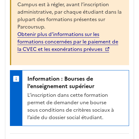
a
Campus est à régler, avant l’inscription
r
administrative, par chaque étudiant dans la
g
plupart des formations présentes sur
é
Parcoursup.
e
Obtenir plus d’informations sur les
p
formations concernées par le paiement de
o
la CVEC et les exonérations prévues
u
r
a
Information : Bourses de
f
l'enseignement supérieur
f
i
L’inscription dans cette formation
c
permet de demander une bourse
h
sous conditions de critères sociaux à
e
l’aide du dossier social étudiant.
r
l
a