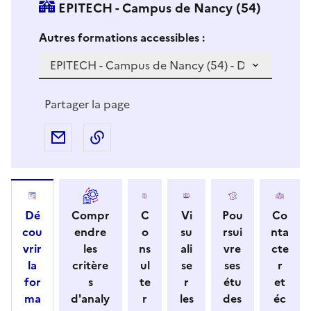
EPITECH - Campus de Nancy (54)
Si vous sélectionnez une formation dans la zone déro
S
Autres formations accessibles :
i
v
o
u
Partager la page
s
s
Partager par e-mail
Copier l'adresse URL de la page dans 
é
l
e
c
Dé
Compr
C
Vi
Pou
Co
t
cou
endre
o
su
rsui
nta
i
vrir
les
ns
ali
vre
cte
o
la
critère
ul
se
ses
r
n
for
s
te
r
étu
et
n
ma
d'analy
r
les
des
éc
e