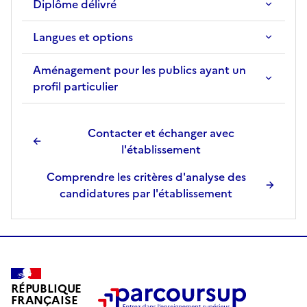
Diplôme délivré
f
i
Langues et options
c
h
Aménagement pour les publics ayant un
e
profil particulier
d
e
l
Contacter et échanger avec
a
l'établissement
f
Comprendre les critères d'analyse des
o
candidatures par l'établissement
r
m
a
t
i
o
RÉPUBLIQUE
n
FRANÇAISE