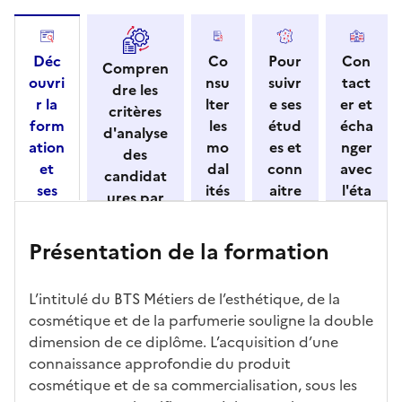
Déc
Co
Pour
Con
Compren
ouvri
nsu
suivr
tact
dre les
r la
lter
e ses
er et
critères
form
les
étud
écha
d'analyse
ation
mo
es et
nger
des
et
dal
conn
avec
candidat
ses
ités
aitre
l'éta
ures par
cara
de
les
bliss
l'établisse
ctéri
ca
débo
eme
ment
Présentation de la formation
stiqu
ndi
uché
nt
es
dat
s
ure
L’intitulé du BTS Métiers de l’esthétique, de la
cosmétique et de la parfumerie souligne la double
dimension de ce diplôme. L’acquisition d’une
connaissance approfondie du produit
cosmétique et de sa commercialisation, sous les