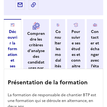
Partager par e-mail
Copier l'adresse URL de la page dans 
Déc
Co
Pour
Con
Compren
ouvri
nsu
suivr
tact
dre les
r la
lter
e ses
er et
critères
form
les
étud
écha
d'analyse
ation
mo
es et
nger
des
et
dal
conn
avec
candidat
ses
ités
aitre
l'éta
ures par
cara
de
les
bliss
l'établisse
ctéri
ca
débo
eme
ment
Présentation de la formation
stiqu
ndi
uché
nt
es
dat
s
ure
La formation de responsable de chantier BTP est
une formation qui se déroule en alternance, en
deux ans.