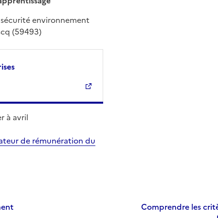
apprentissage
 sécurité environnement
Ascq (59493)
ises
 à avril
lateur de rémunération du
ment
Comprendre les critè