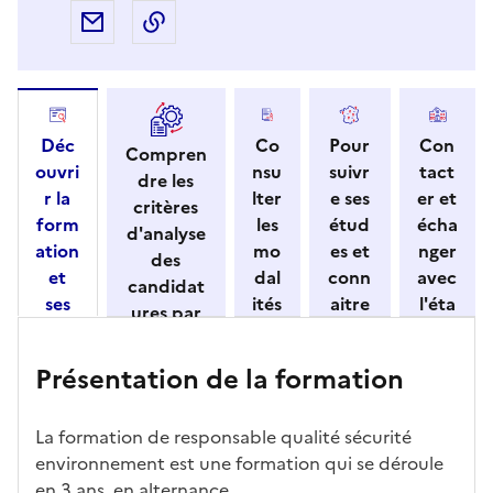
Partager par e-mail
Copier l'adresse URL de la page dans 
Déc
Co
Pour
Con
Compren
ouvri
nsu
suivr
tact
dre les
r la
lter
e ses
er et
critères
form
les
étud
écha
d'analyse
ation
mo
es et
nger
des
et
dal
conn
avec
candidat
ses
ités
aitre
l'éta
ures par
cara
de
les
bliss
l'établisse
ctéri
ca
débo
eme
ment
Présentation de la formation
stiqu
ndi
uché
nt
es
dat
s
ure
La formation de responsable qualité sécurité
environnement est une formation qui se déroule
en 3 ans, en alternance.