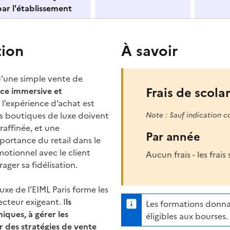
ar l'établissement
tion
À savoir
u’une simple vente de
Frais de scolar
nce immersive et
 l’expérience d’achat est
es boutiques de luxe doivent
Note : Sauf indication c
raffinée, et une
Par année
portance du retail dans le
motionnel avec le client
Aucun frais - les frai
ager sa fidélisation.
uxe de l’EIML Paris forme les
ecteur exigeant. I
ls
Les formations donna
iques, à gérer les
éligibles aux bourses.
r des stratégies de vente