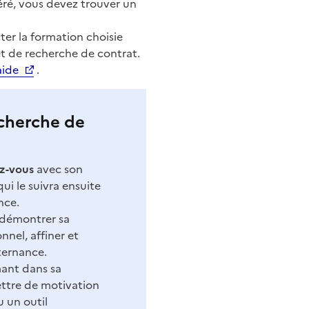
éré, vous devez trouver un
er la formation choisie
t de recherche de contrat.
aide
.
cherche de
z-vous
avec son
ui le suivra ensuite
nce.
 démontrer sa
nnel, affiner et
lternance.
mant dans sa
ettre de motivation
u un outil