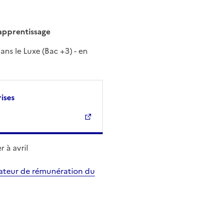
apprentissage
ns le Luxe (Bac +3) - en
ises
 à avril
lateur de rémunération du