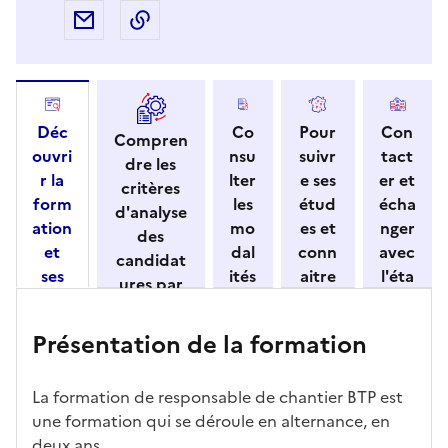
Partager par e-mail
Copier l'adresse URL de la page dans 
Déc
Co
Pour
Con
Compren
ouvri
nsu
suivr
tact
dre les
r la
lter
e ses
er et
critères
form
les
étud
écha
d'analyse
ation
mo
es et
nger
des
et
dal
conn
avec
candidat
ses
ités
aitre
l'éta
ures par
cara
de
les
bliss
l'établisse
ctéri
ca
débo
eme
ment
Présentation de la formation
stiqu
ndi
uché
nt
es
dat
s
ure
La formation de responsable de chantier BTP est
une formation qui se déroule en alternance, en
deux ans.