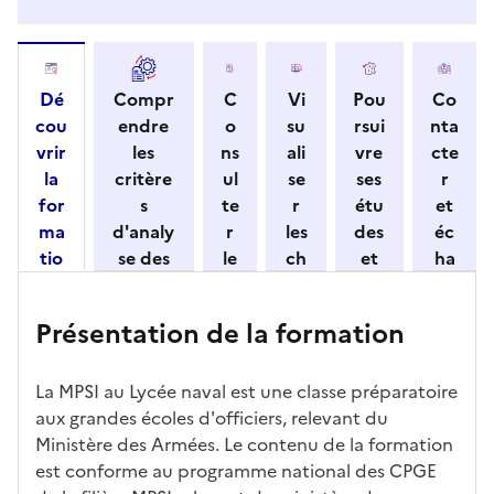
Dé
Compr
C
Vi
Pou
Co
cou
endre
o
su
rsui
nta
vrir
les
ns
ali
vre
cte
la
critère
ul
se
ses
r
for
s
te
r
étu
et
ma
d'analy
r
les
des
éc
tio
se des
le
ch
et
ha
n
candid
s
iff
con
ng
et
atures
m
re
nait
er
Présentation de la formation
ses
par
o
s
re
av
car
l'établi
d
d'
les
ec
act
ssemen
ali
ac
dé
l'ét
La MPSI au Lycée naval est une classe préparatoire
éris
t
té
cè
bo
abl
aux grandes écoles d'officiers, relevant du
tiq
s
s à
uch
iss
Ministère des Armées. Le contenu de la formation
ues
d
la
és
em
est conforme au programme national des CPGE