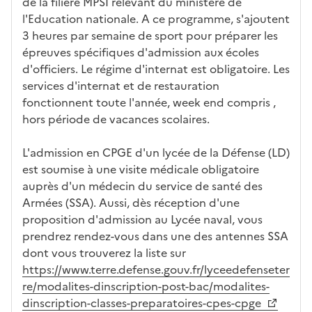
e
fo
ent
de la filière MPSI relevant du ministère de
c
rm
l'Education nationale. A ce programme, s'ajoutent
a
ati
3 heures par semaine de sport pour préparer les
n
on
épreuves spécifiques d'admission aux écoles
di
d'officiers. Le régime d'internat est obligatoire. Les
d
services d'internat et de restauration
at
fonctionnent toute l'année, week end compris ,
ur
hors période de vacances scolaires.
e
L'admission en CPGE d'un lycée de la Défense (LD)
est soumise à une visite médicale obligatoire
auprès d'un médecin du service de santé des
Armées (SSA). Aussi, dès réception d'une
proposition d'admission au Lycée naval, vous
prendrez rendez-vous dans une des antennes SSA
dont vous trouverez la liste sur
https://www.terre.defense.gouv.fr/lyceedefenseter
re/modalites-dinscription-post-bac/modalites-
dinscription-classes-preparatoires-cpes-cpge