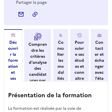
Partager la page
Partager par e-mail
Copier l'adresse URL de la page dans 
Déc
Co
Pour
Con
Compren
ouvri
nsu
suivr
tact
dre les
r la
lter
e ses
er et
critères
form
les
étud
écha
d'analyse
ation
mo
es et
nger
des
et
dal
conn
avec
candidat
ses
ités
aitre
l'éta
ures par
cara
de
les
bliss
l'établisse
ctéri
ca
débo
eme
ment
Présentation de la formation
stiqu
ndi
uché
nt
es
dat
s
ure
La formation est réalisée par la voie de