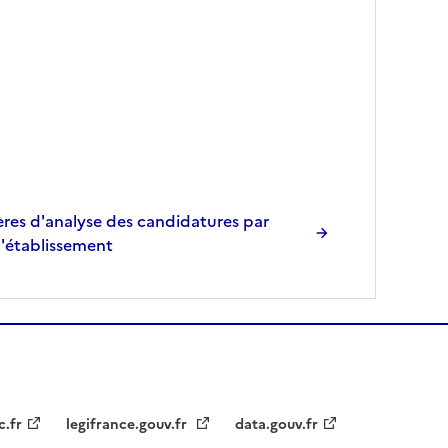
res d'analyse des candidatures par
l'établissement
c.fr
legifrance.gouv.fr
data.gouv.fr