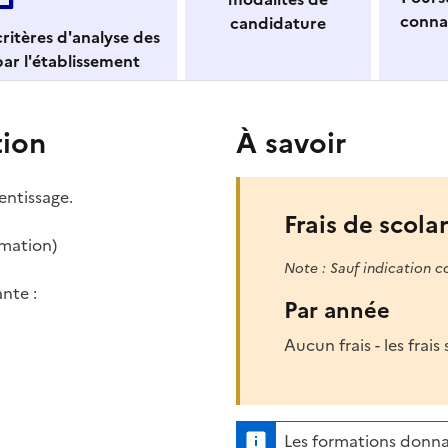
conna
candidature
ritères d'analyse des
ar l'établissement
tion
À savoir
entissage.
Frais de scolar
rmation)
Note : Sauf indication c
nte :
Par année
Aucun frais - les frai
Les formations donna