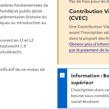
Pas de frais pour les
 matières fondamentales de
Contribution V
famille) et public (droit
mplémentaires (histoire du
(CVEC)
itiques ou introduction au
Une Contribution Vie
avant l’inscription a
dans la plupart des f
uvrent en L1 et L2
Obtenir plus d’inform
aatsrecht I, II
par le paiement de l
Schuldrecht,
stificatif de ce niveau de
Information : B
supérieur
L’inscription dans 
bourse sous conditio
social étudiant.