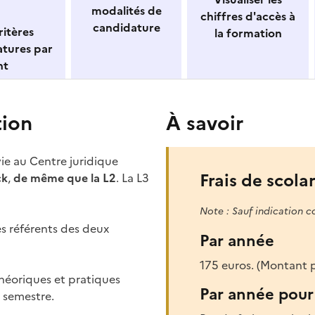
modalités de
chiffres d'accès à
candidature
itères
la formation
atures par
nt
tion
À savoir
vie au Centre juridique
Frais de scolar
ck
,
de même que la L2
. La L3
Note : Sauf indication c
es référents des deux
Par année
175 euros. (Montant
héoriques et pratiques
Par année pour 
 semestre.