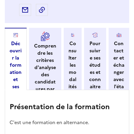
Partager par e-mail
Copier l'adresse URL de la page dans 
Déc
Co
Pour
Con
Compren
ouvri
nsu
suivr
tact
dre les
r la
lter
e ses
er et
critères
form
les
étud
écha
d'analyse
ation
mo
es et
nger
des
et
dal
conn
avec
candidat
ses
ités
aitre
l'éta
ures par
cara
de
les
bliss
l'établisse
ctéri
ca
débo
eme
ment
Présentation de la formation
stiqu
ndi
uché
nt
es
dat
s
ure
C'est une formation en alternance.