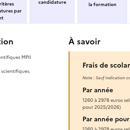
candidature
itères
la formation
atures par
nt
tion
À savoir
ntifiques MPII
Frais de scolar
scientifiques.
Note : Sauf indication c
Par année
1260 à 2978 euros sel
pour 2025/2026)
Par année pour 
1260 à 2978 euros sel