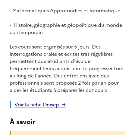
o
- Mathématiques Approfondies et Informatique
n
e
-
Histoire, géographie et géopolitique du monde
d
contemporain
é
r
Les cours sont organisés sur 5 jours. Des
o
interrogations orales et écrites très régulières
u
permettent aux étudiants d'évaluer
l
fréquemment leurs acquis afin de progresser tout
a
au long de l'année. Des entretiens avec des
n
professionnels sont proposés 2 fois par an pour
t
aider les étudiants à préparer les concours.
e
c
Voir la fiche Onisep
i
-
À savoir
a
p