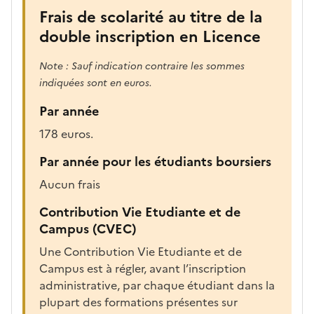
r
Frais de scolarité au titre de la
è
double inscription en Licence
s
,
Note : Sauf indication contraire les sommes
l
indiquées sont en euros.
a
p
Par année
a
178 euros.
g
e
Par année pour les étudiants boursiers
s
Aucun frais
e
r
Contribution Vie Etudiante et de
a
Campus (CVEC)
r
Une Contribution Vie Etudiante et de
e
Campus est à régler, avant l’inscription
c
administrative, par chaque étudiant dans la
h
plupart des formations présentes sur
a