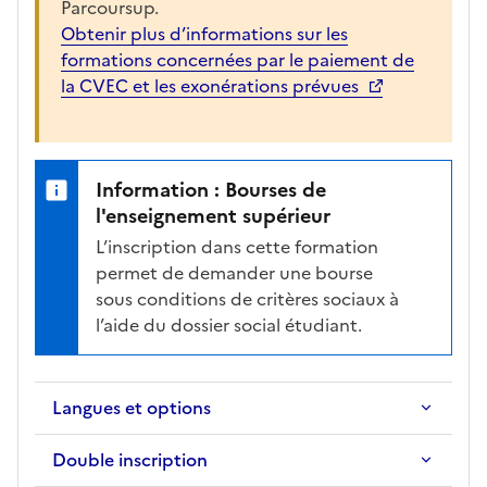
Parcoursup.
r
Obtenir plus d’informations sur les
g
formations concernées par le paiement de
é
la CVEC et les exonérations prévues
e
p
o
u
Information : Bourses de
r
l'enseignement supérieur
a
L’inscription dans cette formation
f
permet de demander une bourse
f
sous conditions de critères sociaux à
i
l’aide du dossier social étudiant.
c
h
e
r
Langues et options
l
a
Double inscription
f