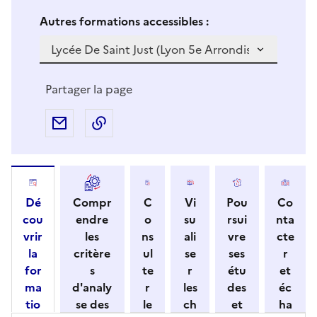
Si vous sélectionnez une formation dans la zone déro
S
Autres formations accessibles :
i
v
o
u
Partager la page
s
s
Partager par e-mail
Copier l'adresse URL de la page dans 
é
l
e
c
Dé
Compr
C
Vi
Pou
Co
t
cou
endre
o
su
rsui
nta
i
vrir
les
ns
ali
vre
cte
o
la
critère
ul
se
ses
r
n
for
s
te
r
étu
et
n
ma
d'analy
r
les
des
éc
e
tio
se des
le
ch
et
ha
z