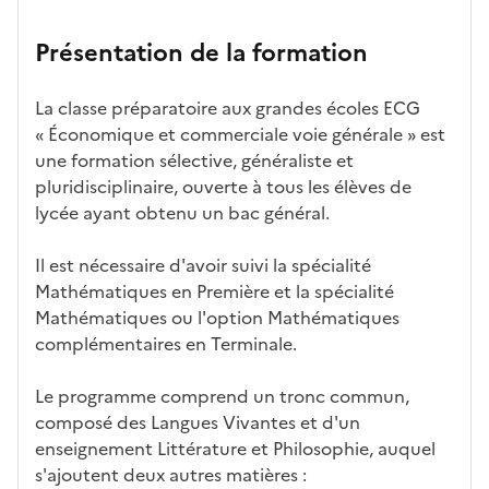
n
candid
s
iff
con
ng
u
et
atures
m
re
nait
er
n
Présentation de la formation
ses
par
o
s
re
av
e
car
l'établi
d
d'
les
ec
f
La classe préparatoire aux grandes écoles ECG
act
ssemen
ali
ac
dé
l'ét
o
« Économique et commerciale voie générale » est
éris
t
té
cè
bo
abl
r
une formation sélective, généraliste et
tiq
s
s à
uch
iss
m
pluridisciplinaire, ouverte à tous les élèves de
ues
d
la
és
em
a
lycée ayant obtenu un bac général.
e
fo
ent
t
c
rm
i
Il est nécessaire d'avoir suivi la spécialité
a
ati
o
Mathématiques en Première et la spécialité
n
on
n
Mathématiques ou l'option Mathématiques
di
d
complémentaires en Terminale.
d
a
at
n
Le programme comprend un tronc commun,
ur
s
composé des Langues Vivantes et d'un
e
l
enseignement Littérature et Philosophie, auquel
a
s'ajoutent deux autres matières :
z