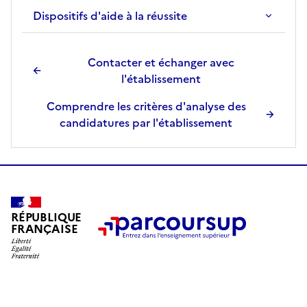
i
Dispositifs d'aide à la réussite
c
h
Contacter et échanger avec
e
l'établissement
d
e
Comprendre les critères d'analyse des
l
candidatures par l'établissement
a
f
o
r
m
a
RÉPUBLIQUE
t
FRANÇAISE
i
o
n
s