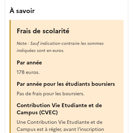
r
À savoir
e
c
h
Frais de scolarité
a
r
Note : Sauf indication contraire les sommes
g
indiquées sont en euros.
é
Par année
e
p
178 euros.
o
Par année pour les étudiants boursiers
u
r
Pas de frais pour les boursiers.
a
Contribution Vie Etudiante et de
f
Campus (CVEC)
f
i
Une Contribution Vie Etudiante et de
c
Campus est à régler, avant l’inscription