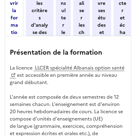
vrir
les
ns
ali
vre
cte
o
la
critère
ul
se
ses
r
n
for
s
te
r
étu
et
n
ma
d'analy
r
les
des
éc
e
tio
se des
le
ch
et
ha
z
n
candid
s
iff
con
ng
u
et
atures
m
re
nait
er
n
Présentation de la formation
ses
par
o
s
re
av
e
car
l'établi
d
d'
les
ec
f
La licence
LLCER spécialité Albanais option santé
act
ssemen
ali
ac
dé
l'ét
o
est accessible en première année au niveau
éris
t
té
cè
bo
abl
r
grand débutant.
tiq
s
s à
uch
iss
m
ues
d
la
és
em
a
L'année est composée de deux semestres de 12
e
fo
ent
t
semaines chacun. L'enseignement est d'environ
c
rm
i
20 heures hebdomadaires de cours. La licence se
a
ati
o
compose d'unités d'enseignements (UE)
n
on
n
de langue (grammaire, exercices, compréhension
di
d
et expression écrites et orales etc.), de
d