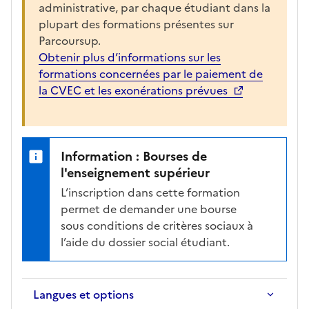
h
administrative, par chaque étudiant dans la
e
plupart des formations présentes sur
r
Parcoursup.
l
Obtenir plus d’informations sur les
a
formations concernées par le paiement de
f
la CVEC et les exonérations prévues
i
c
h
e
Information : Bourses de
d
l'enseignement supérieur
e
L’inscription dans cette formation
l
permet de demander une bourse
a
sous conditions de critères sociaux à
f
l’aide du dossier social étudiant.
o
r
m
Langues et options
a