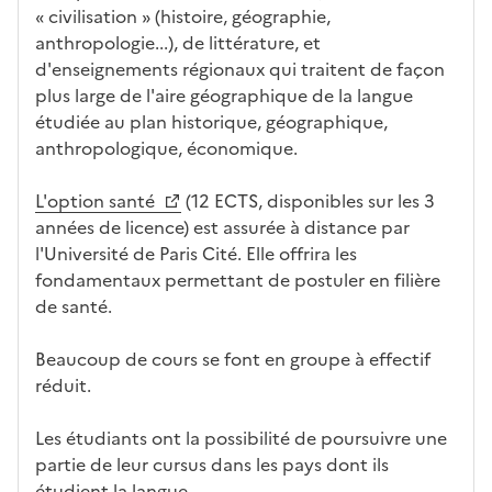
a
« civilisation » (histoire, géographie,
at
n
anthropologie...), de littérature, et
ur
s
d'enseignements régionaux qui traitent de façon
e
l
plus large de l'aire géographique de la langue
a
étudiée au plan historique, géographique,
z
anthropologique, économique.
o
n
L'option santé
(12 ECTS, disponibles sur les 3
e
années de licence) est assurée à distance par
d
l'Université de Paris Cité. Elle offrira les
é
fondamentaux permettant de postuler en filière
r
de santé.
o
u
Beaucoup de cours se font en groupe à effectif
l
réduit.
a
n
Les étudiants ont la possibilité de poursuivre une
t
partie de leur cursus dans les pays dont ils
e
étudient la langue.