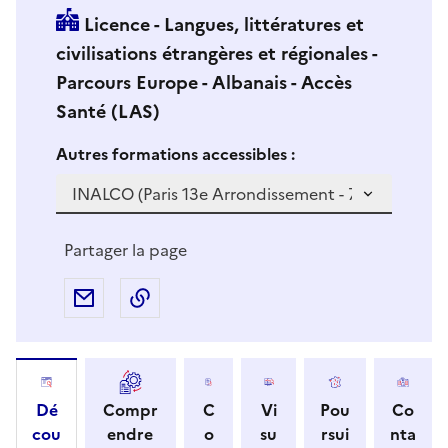
Licence - Langues, littératures et
civilisations étrangères et régionales -
Parcours Europe - Albanais - Accès
Santé (LAS)
Si vous sélectionnez une formation dans la zone déro
S
Autres formations accessibles :
i
v
o
u
Partager la page
s
s
Partager par e-mail
Copier l'adresse URL de la page dans 
é
l
e
c
Dé
Compr
C
Vi
Pou
Co
t
cou
endre
o
su
rsui
nta
i