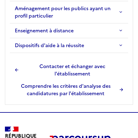
t
Aménagement pour les publics ayant un
i
profil particulier
o
n
Enseignement à distance
s
é
Dispositifs d'aide à la réussite
l
e
c
Contacter et échanger avec
t
l'établissement
i
o
Comprendre les critères d'analyse des
n
candidatures par l'établissement
n
é
e
.
RÉPUBLIQUE