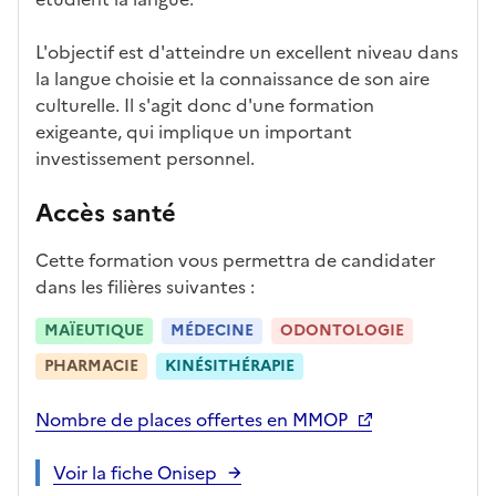
c
i
L'objectif est d'atteindre un excellent niveau dans
-
la langue choisie et la connaissance de son aire
a
culturelle. Il s'agit donc d'une formation
p
exigeante, qui implique un important
r
investissement personnel.
è
s
Accès santé
,
l
Cette formation vous permettra de candidater
a
dans les filières suivantes :
p
a
MAÏEUTIQUE
MÉDECINE
ODONTOLOGIE
g
PHARMACIE
KINÉSITHÉRAPIE
e
s
Nombre de places offertes en MMOP
e
r
Voir la fiche Onisep
a