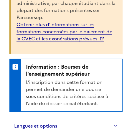
h
administrative, par chaque étudiant dans la
e
plupart des formations présentes sur
r
Parcoursup.
l
Obtenir plus d’informations sur les
a
formations concernées par le paiement de
f
la CVEC et les exonérations prévues
i
c
h
e
Information : Bourses de
d
l'enseignement supérieur
e
L’inscription dans cette formation
l
permet de demander une bourse
a
sous conditions de critères sociaux à
f
l’aide du dossier social étudiant.
o
r
m
Langues et options
a