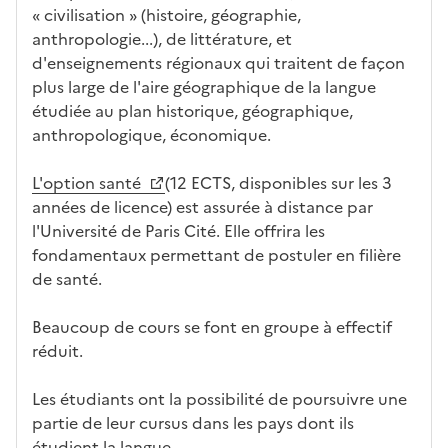
a
« civilisation » (histoire, géographie,
at
n
anthropologie...), de littérature, et
ur
s
d'enseignements régionaux qui traitent de façon
e
l
plus large de l'aire géographique de la langue
a
étudiée au plan historique, géographique,
z
anthropologique, économique.
o
n
L'option santé
(12 ECTS, disponibles sur les 3
e
années de licence) est assurée à distance par
d
l'Université de Paris Cité. Elle offrira les
é
fondamentaux permettant de postuler en filière
r
de santé.
o
u
Beaucoup de cours se font en groupe à effectif
l
réduit.
a
n
Les étudiants ont la possibilité de poursuivre une
t
partie de leur cursus dans les pays dont ils
e
étudient la langue.