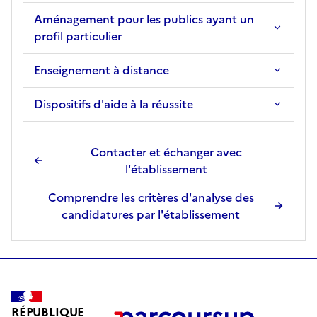
t
Aménagement pour les publics ayant un
i
profil particulier
o
n
Enseignement à distance
s
é
Dispositifs d'aide à la réussite
l
e
c
Contacter et échanger avec
t
l'établissement
i
o
Comprendre les critères d'analyse des
n
candidatures par l'établissement
n
é
e
.
RÉPUBLIQUE