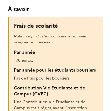
r
À savoir
e
c
h
Frais de scolarité
a
r
Note : Sauf indication contraire les sommes
g
indiquées sont en euros.
é
Par année
e
p
178 euros.
o
Par année pour les étudiants boursiers
u
r
Pas de frais pour les boursiers.
a
Contribution Vie Etudiante et de
f
Campus (CVEC)
f
i
Une Contribution Vie Etudiante et de
c
Campus est à régler, avant l’inscription