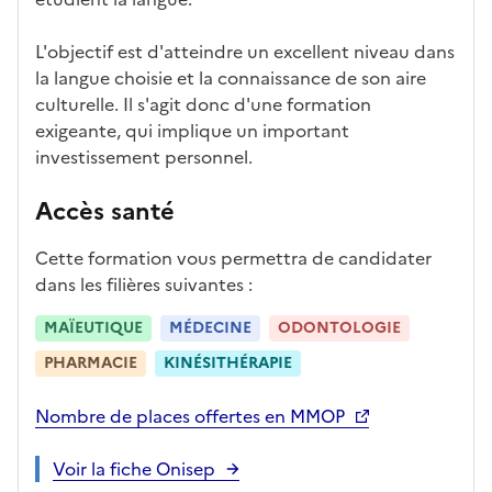
c
i
L'objectif est d'atteindre un excellent niveau dans
-
la langue choisie et la connaissance de son aire
a
culturelle. Il s'agit donc d'une formation
p
exigeante, qui implique un important
r
investissement personnel.
è
s
Accès santé
,
l
Cette formation vous permettra de candidater
a
dans les filières suivantes :
p
a
MAÏEUTIQUE
MÉDECINE
ODONTOLOGIE
g
PHARMACIE
KINÉSITHÉRAPIE
e
s
Nombre de places offertes en MMOP
e
r
Voir la fiche Onisep
a