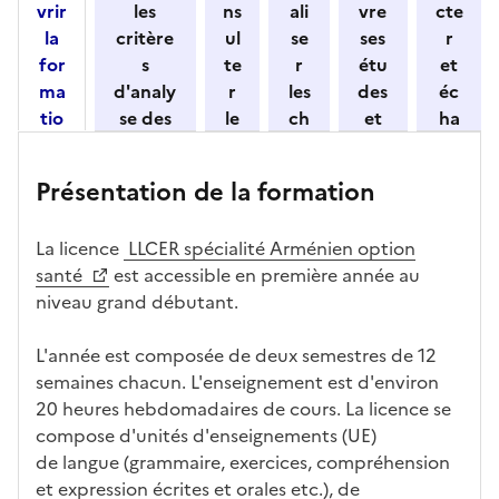
vrir
les
ns
ali
vre
cte
o
la
critère
ul
se
ses
r
n
for
s
te
r
étu
et
n
ma
d'analy
r
les
des
éc
e
tio
se des
le
ch
et
ha
z
n
candid
s
iff
con
ng
u
et
atures
m
re
nait
er
n
Présentation de la formation
ses
par
o
s
re
av
e
car
l'établi
d
d'
les
ec
f
La licence
LLCER spécialité Arménien option
act
ssemen
ali
ac
dé
l'ét
o
santé
est accessible en première année au
éris
t
té
cè
bo
abl
r
niveau grand débutant.
tiq
s
s à
uch
iss
m
ues
d
la
és
em
a
L'année est composée de deux semestres de 12
e
fo
ent
t
semaines chacun. L'enseignement est d'environ
c
rm
i
20 heures hebdomadaires de cours. La licence se
a
ati
o
compose d'unités d'enseignements (UE)
n
on
n
de langue (grammaire, exercices, compréhension
di
d
et expression écrites et orales etc.), de
d