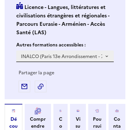
Licence - Langues, littératures et
civilisations étrangères et régionales -
Parcours Eurasie - Arménien - Accès
Santé (LAS)
Si vous sélectionnez une formation dans la zone déro
S
Autres formations accessibles :
i
v
o
u
Partager la page
s
s
Partager par e-mail
Copier l'adresse URL de la page dans 
é
l
e
c
Dé
Compr
C
Vi
Pou
Co
t
cou
endre
o
su
rsui
nta
i