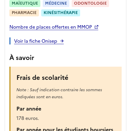
MAÏEUTIQUE
MÉDECINE
ODONTOLOGIE
,
l
PHARMACIE
KINÉSITHÉRAPIE
a
p
Nombre de places offertes en MMOP
a
g
Voir la fiche Onisep
e
s
À savoir
e
r
a
Frais de scolarité
r
e
Note : Sauf indication contraire les sommes
c
indiquées sont en euros.
h
Par année
a
r
178 euros.
g
Par année pour les étudiants boursiers