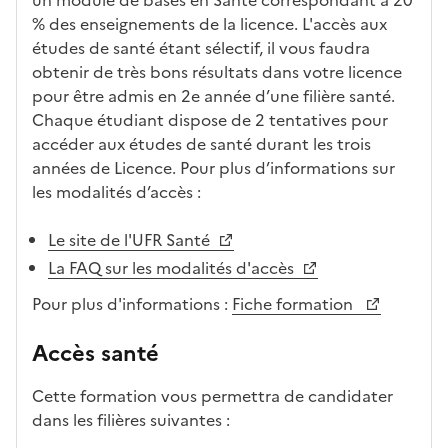
e
% des enseignements de la licence. L'accès aux
d
études de santé étant sélectif, il vous faudra
é
obtenir de très bons résultats dans votre licence
r
pour être admis en 2e année d’une filière santé.
o
Chaque étudiant dispose de 2 tentatives pour
u
accéder aux études de santé durant les trois
l
années de Licence. Pour plus d’informations sur
a
les modalités d’accès :
n
t
Le site de l'UFR Santé
e
La FAQ sur les modalités d'accès
c
i
Pour plus d'informations :
Fiche formation
-
a
Accès santé
p
r
Cette formation vous permettra de candidater
è
dans les filières suivantes :
s