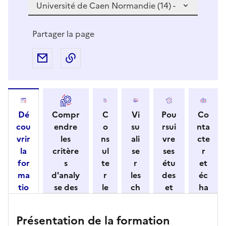
v
o
u
Partager la page
s
s
Partager par e-mail
Copier l'adresse URL de la page dans 
é
l
e
c
Dé
Compr
C
Vi
Pou
Co
t
cou
endre
o
su
rsui
nta
i
vrir
les
ns
ali
vre
cte
o
la
critère
ul
se
ses
r
n
for
s
te
r
étu
et
n
ma
d'analy
r
les
des
éc
e
tio
se des
le
ch
et
ha
z
n
candid
s
iff
con
ng
u
et
atures
m
re
nait
er
n
Présentation de la formation
ses
par
o
s
re
av