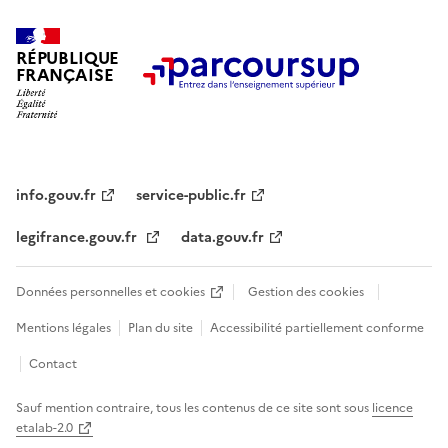
c
t
RÉPUBLIQUE
i
FRANÇAISE
o
n
n
é
e
info.gouv.fr
service-public.fr
.
legifrance.gouv.fr
data.gouv.fr
Données personnelles et cookies
Gestion des cookies
Mentions légales
Plan du site
Accessibilité partiellement conforme
Contact
Sauf mention contraire, tous les contenus de ce site sont sous
licence
etalab-2.0