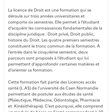
e
car
l'établi
d
d'
les
ec
f
La licence de Droit est une formation qui se
act
ssemen
ali
ac
dé
l'ét
o
déroule sur trois années universitaires et
éris
t
té
cè
bo
abl
r
comporte six semestres. Elle permet à l’étudiant
tiq
s
s à
uch
iss
m
d’acquérir les connaissances fondamentales de la
ues
d
la
és
em
a
discipline juridique : Droit privé, Droit public,
e
fo
ent
t
histoire du Droit. Les quatre premiers semestres
c
rm
i
constituent le tronc commun de la formation. À
a
ati
o
l’entrée dans le cinquième semestre, deux
n
on
n
parcours sont proposés à l’étudiant qui lui
di
d
permettent d’approfondir certaines matières et
d
a
d’orienter sa formation.
at
n
ur
s
Cette formation fait partie des Licences accès
e
l
santé (L.AS) de l'université de Caen Normandie
a
permettant de postuler aux études de santé
z
(Maïeutique, Médecine, Odontologie, Pharmacie
o
et Kinésithérapie). C’est pourquoi, elle comprend
n
un module de bases en Santé correspondant à 20