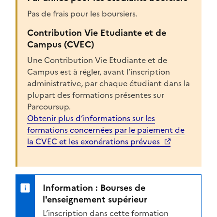
é
e
Pas de frais pour les boursiers.
p
Contribution Vie Etudiante et de
o
Campus (CVEC)
u
r
Une Contribution Vie Etudiante et de
a
Campus est à régler, avant l’inscription
f
administrative, par chaque étudiant dans la
f
plupart des formations présentes sur
i
Parcoursup.
c
Obtenir plus d’informations sur les
h
formations concernées par le paiement de
e
la CVEC et les exonérations prévues
r
l
a
Information : Bourses de
f
l'enseignement supérieur
i
c
L’inscription dans cette formation