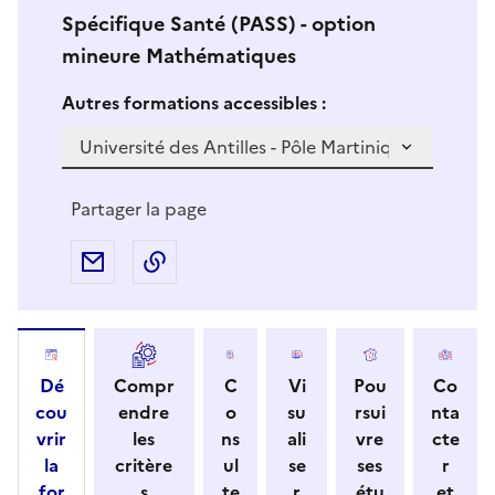
Spécifique Santé (PASS) - option
mineure Mathématiques
Si vous sélectionnez une formation dans la zone déro
S
Autres formations accessibles :
i
v
o
u
Partager la page
s
s
Partager par e-mail
Copier l'adresse URL de la page dans 
é
l
e
c
Dé
Compr
C
Vi
Pou
Co
t
cou
endre
o
su
rsui
nta
i
vrir
les
ns
ali
vre
cte
o
la
critère
ul
se
ses
r
n
for
s
te
r
étu
et