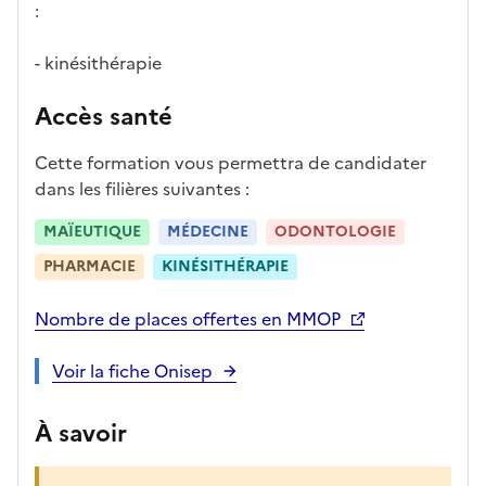
:
a
p
- kinésithérapie
r
è
Accès santé
s
,
Cette formation vous permettra de candidater
l
dans les filières suivantes :
a
p
MAÏEUTIQUE
MÉDECINE
ODONTOLOGIE
a
PHARMACIE
KINÉSITHÉRAPIE
g
e
Nombre de places offertes en MMOP
s
e
Voir la fiche Onisep
r
a
À savoir
r
e