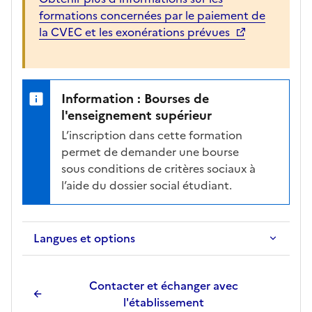
l
formations concernées par le paiement de
a
la CVEC et les exonérations prévues
f
i
c
h
Information : Bourses de
e
l'enseignement supérieur
d
L’inscription dans cette formation
e
permet de demander une bourse
l
sous conditions de critères sociaux à
a
l’aide du dossier social étudiant.
f
o
r
Langues et options
m
a
t
Contacter et échanger avec
i
l'établissement
o