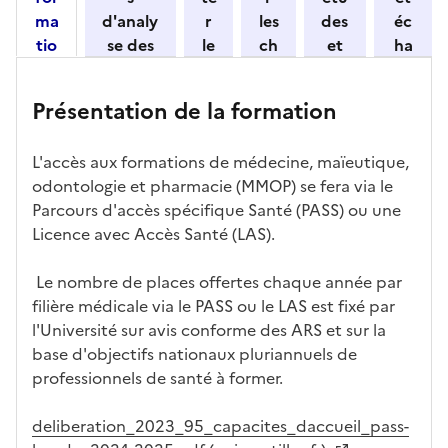
n
ma
d'analy
r
les
des
éc
e
tio
se des
le
ch
et
ha
z
n
candid
s
iff
con
ng
u
et
atures
m
re
nait
er
n
Présentation de la formation
ses
par
o
s
re
av
e
car
l'établi
d
d'
les
ec
f
L'accès aux formations de médecine, maïeutique,
act
ssemen
ali
ac
dé
l'ét
o
odontologie et pharmacie (MMOP) se fera via le
éris
t
té
cè
bo
abl
r
Parcours d'accès spécifique Santé (PASS) ou une
tiq
s
s à
uch
iss
m
Licence avec Accès Santé (LAS).
ues
d
la
és
em
a
e
fo
ent
t
Le nombre de places offertes chaque année par
c
rm
i
filière médicale via le PASS ou le LAS est fixé par
a
ati
o
l'Université sur avis conforme des ARS et sur la
n
on
n
base d'objectifs nationaux pluriannuels de
di
d
professionnels de santé à former.
d
a
at
n
deliberation_2023_95_capacites_daccueil_pass-
ur
s