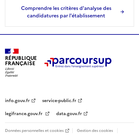
n
Comprendre les critères d'analyse des
s
candidatures par l'établissement
é
l
e
c
t
RÉPUBLIQUE
i
FRANÇAISE
o
n
n
é
e
info.gouv.fr
service-public.fr
.
legifrance.gouv.fr
data.gouv.fr
Données personnelles et cookies
Gestion des cookies