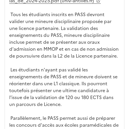
las_de_2024-2025.pdf (univ-antilles.fr)
e
l
a
Tous les étudiants inscrits en PASS devront
z
valider une mineure disciplinaire proposée par
o
une licence partenaire. La validation des
n
enseignements du PASS, mineure disciplinaire
e
incluse permet de se présenter aux oraux
d
d'admission en MMOP et en cas de non admission
é
de poursuivre dans la L2 de la Licence partenaire.
r
o
Les étudiants n'ayant pas validé les
u
enseignements de PASS et de mineure doivent se
l
réorienter dans une L1 classique. Ils pourront
a
toutefois présenter une ultime candidature à
n
l'issue de la validation de 120 ou 180 ECTS dans
t
un parcours de Licence.
e
c
Parallèlement, le PASS permet aussi de préparer
i
les concours d'accès aux écoles paramédicales de
-