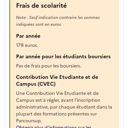
c
Frais de scolarité
h
a
Note : Sauf indication contraire les sommes
r
indiquées sont en euros.
g
Par année
é
e
178 euros.
p
Par année pour les étudiants boursiers
o
u
Pas de frais pour les boursiers.
r
Contribution Vie Etudiante et de
a
Campus (CVEC)
f
f
Une Contribution Vie Etudiante et de
i
Campus est à régler, avant l’inscription
c
administrative, par chaque étudiant dans la
h
plupart des formations présentes sur
e
Parcoursup.
r
Obtenir plus d’informations sur les