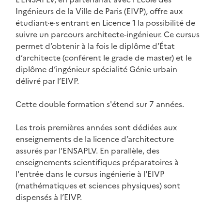
éris
t
té
cè
bo
abl
Ingénieurs de la Ville de Paris (EIVP), offre aux
tiq
s
s à
uch
iss
étudiant·e·s entrant en Licence 1 la possibilité de
ues
d
la
és
em
suivre un parcours architecte-ingénieur. Ce cursus
e
fo
ent
permet d’obtenir à la fois le diplôme d’État
c
rm
d’architecte (conférent le grade de master) et le
a
ati
diplôme d’ingénieur spécialité Génie urbain
n
on
délivré par l’EIVP.
di
d
Cette double formation s'étend sur 7 années.
at
ur
Les trois premières années sont dédiées aux
e
enseignements de la licence d’architecture
assurés par l’ENSAPLV. En parallèle, des
enseignements scientifiques préparatoires à
l'entrée dans le cursus ingénierie à l'EIVP
(mathématiques et sciences physiques) sont
dispensés à l’EIVP.