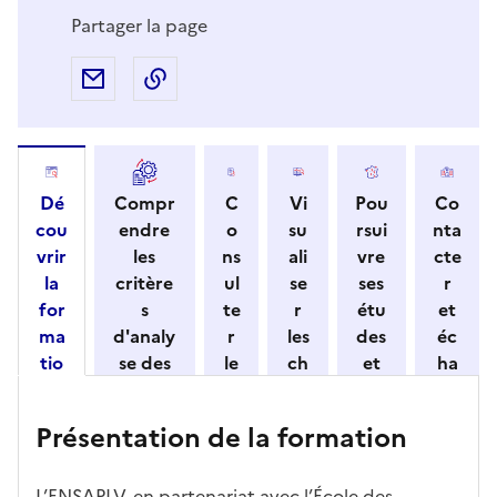
Partager la page
Partager par e-mail
Copier l'adresse URL de la page dans 
Dé
Compr
C
Vi
Pou
Co
cou
endre
o
su
rsui
nta
vrir
les
ns
ali
vre
cte
la
critère
ul
se
ses
r
for
s
te
r
étu
et
ma
d'analy
r
les
des
éc
tio
se des
le
ch
et
ha
n
candid
s
iff
con
ng
et
atures
m
re
nait
er
Présentation de la formation
ses
par
o
s
re
av
car
l'établi
d
d'
les
ec
act
ssemen
ali
ac
dé
l'ét
L’ENSAPLV, en partenariat avec l’École des