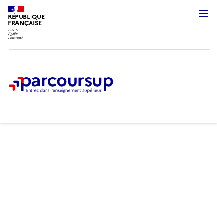
RÉPUBLIQUE
FRANÇAISE
Samedi 11 juillet 2026
Fin de la phase d'admission
principale
Étape en cours du 11 juin au 10
septembre 2026
Je peux formuler des vœux
pour des formations qui
ont encore des places
disponibles